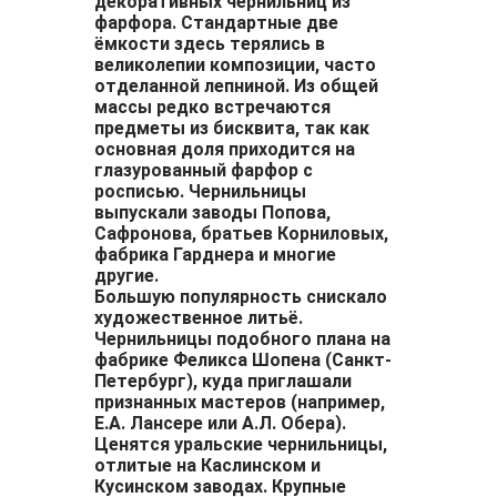
декоративных чернильниц из
фарфора. Стандартные две
ёмкости здесь терялись в
великолепии композиции, часто
отделанной лепниной. Из общей
массы редко встречаются
предметы из бисквита, так как
основная доля приходится на
глазурованный фарфор с
росписью. Чернильницы
выпускали заводы Попова,
Сафронова, братьев Корниловых,
фабрика Гарднера и многие
другие.
Большую популярность снискало
художественное литьё.
Чернильницы подобного плана на
фабрике Феликса Шопена (Санкт-
Петербург), куда приглашали
признанных мастеров (например,
Е.А. Лансере или А.Л. Обера).
Ценятся уральские чернильницы,
отлитые на Каслинском и
Кусинском заводах. Крупные