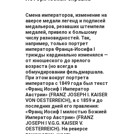
Смена императоров, изменение на
аверсе медали легенд и подписей
медальеров, резавших штемпели
медалей, привело к большому
числу разновидностей. Так,
например, только портрет
императора Франца-Иосифа I
трижды кардинально изменялся —
от юношеского до зрелого
возраста (но всегда в
обмундировании фельдмаршала.
При этом вокруг портрета
императора с 1849 года был текст
«Франц Иосиф І Император
Австрии» (FRANZ JOSEPH I. KAISER
VON OESTERREICH), а с 1859 и до
последних дней его правления:
«Франц Иосиф I милостью Божией
Император Австрии» (FRANZ
JOSEPH I V.G.G. KAISER V.
OESTERREICH). На реверсе