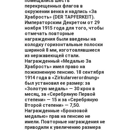
помещались шесть
перекрещенных флагов в
окружении венка и надпись «За
Храбрость» (DER TAPFERKEIT).
Императорским Декретом от 29
ноября 1915 года для того, чтобы
отмечать повторные
награждения были введены на
колодку горизонтальные полоски
шириной 8 мм, изготовлявшиеся
из нержавеющей стали.
Награжденный «Медалью За
Храбрость» имел право на
пожизненную пенсию. 18 сентября
1914 года в «Zirkularverordnung»
был установил ее размер: за
«Золотую медаль» — 30 крон в
месяц, за «Серебряную Первой
степени» — 15 и за «Серебряную
Bторой степени» — 7,50.
Награжденные «Бронзовой
медалью» прав на пенсию не
имели. Повторные награждения не
приводили к увеличению размера