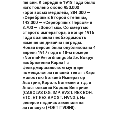
пенсии. К середине 1918 года было
изготовлено около 950.000
«Бронзовых медалей», 384.000 —
«Серебряных Второй степени»,
143.000 — «Серебряных Первой» и
3.700 — «Золотых». Со смертью
старого императора, в конце 1916
года возникла необходимость
изменения дизайна награды.
Новая версия была опубликована 4
апреля 1917 года в 18-м номере
«Normal-Verordnungsblatt». Вокруг
изображения Карла І в
фельдмаршальском мундире
помещался латинский текст «Карл
милостью Божией Император
Австрии, Король Богемии и т.д. и
Апостольский Король Венгрии»
(CAROLVS D.G. IMP. AVST. REX BOH.
ETC. ET REX APOST. HVNG.). На
реверсе надпись заменили на
латинскую (FORTITVDINI).