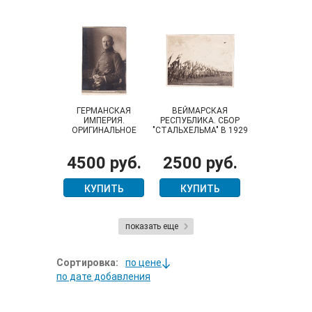
ГЕРМАНСКАЯ
ВЕЙМАРСКАЯ
ИМПЕРИЯ.
РЕСПУБЛИКА. СБОР
ОРИГИНАЛЬНОЕ
"СТАЛЬХЕЛЬМА" В 1929
ФОТО(2) ИЗ
ГОДУ, В ГОРОДЕ
СЕМЕЙНОГО АРХИВА
ВЕСТЕРСТЕДЕ
4500 руб.
2500 руб.
ГЕНЕРАЛ-ЛЕЙТЕНАНТА
(WESTERSTEDE)
ВЕРМАХТА ФРИДРИХА
ВИЛЬГЕЛЬМА
КУПИТЬ
КУПИТЬ
НОЙМАННА
показать еще
Сортировка:
по цене
по дате добавления