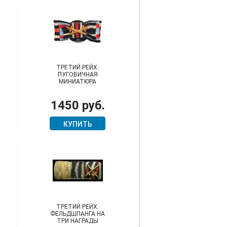
ТРЕТИЙ РЕЙХ.
ПУГОВИЧНАЯ
МИНИАТЮРА
"БАНТИК" НА ТРИ
НАГРАДЫ ВЕТЕРАНА
1450 руб.
ПЕРВОЙ МИРОВОЙ
ВОЙНЫ
КУПИТЬ
ТРЕТИЙ РЕЙХ.
ФЕЛЬДШПАНГА НА
ТРИ НАГРАДЫ