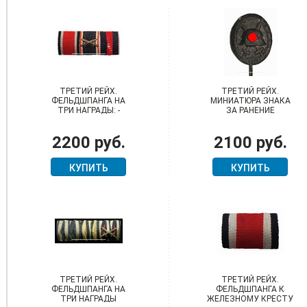
ТРЕТИЙ РЕЙХ.
ТРЕТИЙ РЕЙХ.
ФЕЛЬДШПАНГА НА
МИНИАТЮРА ЗНАКА
ТРИ НАГРАДЫ: -
ЗА РАНЕНИЕ
ЖЕЛЕЗНЫЙ КРЕСТ 2
"ЧЁРНОЕ", ОБРАЗЦА
КЛАССА, ОБРАЗЦА
1939 ГОДА
2200 руб.
2100 руб.
1939 ГОДА: - КРЕСТ
ВОЕННЫХ ЗАСЛУГ 2
КЛАССА, С МЕЧАМИ: -
КУПИТЬ
КУПИТЬ
МЕДАЛЬ АНШЛЮС
СУДЕТСКОЙ
ОБЛАСТИ
ТРЕТИЙ РЕЙХ.
ТРЕТИЙ РЕЙХ.
ФЕЛЬДШПАНГА НА
ФЕЛЬДШПАНГА К
ТРИ НАГРАДЫ
ЖЕЛЕЗНОМУ КРЕСТУ