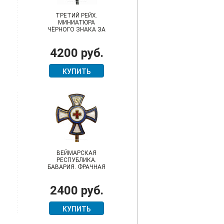
ТРЕТИЙ РЕЙХ.
МИНИАТЮРА
ЧЁРНОГО ЗНАКА ЗА
РАНЕНИЕ ТИПА
"КОНДОР".
4200 руб.
РЕДКОСТЬ!
КУПИТЬ
ВЕЙМАРСКАЯ
РЕСПУБЛИКА.
БАВАРИЯ. ФРАЧНАЯ
МИНИАТЮРА КРЕСТА
ВЫСЛУГИ В
2400 руб.
САНИТАРНОЙ
КОЛОННЕ
КУПИТЬ