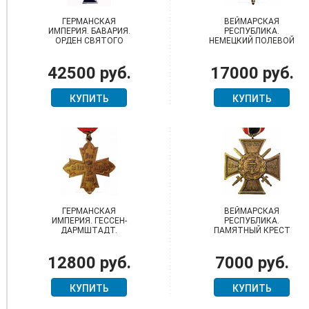
ГЕРМАНСКАЯ
ВЕЙМАРСКАЯ
ИМПЕРИЯ. БАВАРИЯ.
РЕСПУБЛИКА.
ОРДЕН СВЯТОГО
НЕМЕЦКИЙ ПОЛЕВОЙ
АРХАНГЕЛА МИХАИЛА
ПОЧЕТНЫЙ ЗНАК
4 КЛАССА НА
42500 руб.
17000 руб.
ОДИНОЧНОЙ
ПАРАДНОЙ КОЛОДКЕ
КУПИТЬ
КУПИТЬ
ГЕРМАНСКАЯ
ВЕЙМАРСКАЯ
ИМПЕРИЯ. ГЕССЕН-
РЕСПУБЛИКА.
ДАРМШТАДТ.
ПАМЯТНЫЙ КРЕСТ
ВОЕННО-
МОРСКОГО КОРПУСА
МЕДИЦИНСКИЙ
"ФЛАНДРИЯ"
12800 руб.
7000 руб.
КРЕСТ 1914 Г.
КУПИТЬ
КУПИТЬ