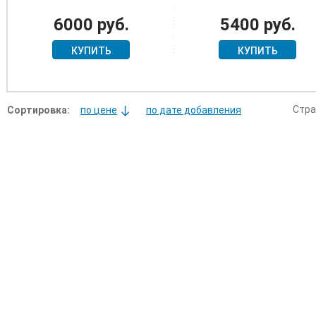
ЛЮДВИГА
ВОЙНЫ 1866 ГОДА
(ERINNERUNGSKREUZ
6000 руб.
5400 руб.
"TREUEN KRIEGERN")
КУПИТЬ
КУПИТЬ
Стра
Сортировка:
по цене
по дате добавления