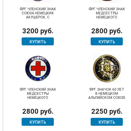
ФРГ. ЧЛЕНСКИЙ ЗНАК
ФРГ. ЧЛЕНСКИЙ ЗНАК
СОЮЗА НЕМЕЦКИХ
МЕДСЕСТРЫ
АКУШЕРОК, С
НЕМЕЦКОГО
ДЕВИЗОМ "НА
КРАСНОГО КРЕСТА
СЛУЖБЕ БУДУЩЕГО
(DRK)
3200 руб.
2800 руб.
НАШЕГО НАРОДА"
КУПИТЬ
КУПИТЬ
ФРГ. ЧЛЕНСКИЙ ЗНАК
ФРГ. ЗНАЧОК 60 ЛЕТ
МЕДСЕСТРЫ
В НЕМЕЦКОМ
НЕМЕЦКОГО
АЛЬПИЙСКОМ СОЮЗЕ
КРАСНОГО КРЕСТА
(D.A.V.), МАЛЫЙ
(DRK)
РАЗМЕР
2800 руб.
2250 руб.
КУПИТЬ
КУПИТЬ