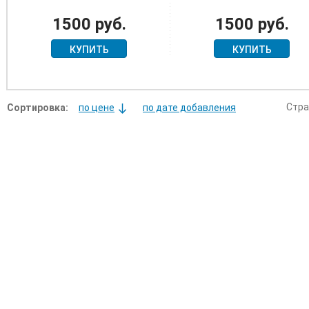
РЕПАТРИАНТОВ "VdH"
(D.A.V.)
+ БОНУС ФОТО
1500 руб.
1500 руб.
ВЛАДЕЛЬЦА
КУПИТЬ
КУПИТЬ
Стра
Сортировка:
по цене
по дате добавления