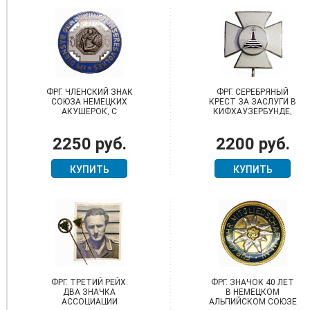
ФРГ. ЧЛЕНСКИЙ ЗНАК
ФРГ. СЕРЕБРЯНЫЙ
СОЮЗА НЕМЕЦКИХ
КРЕСТ ЗА ЗАСЛУГИ В
АКУШЕРОК, С
КИФХАУЗЕРБУНДЕ,
ДЕВИЗОМ "НА
РАННИЙ ТИП С
СЛУЖБЕ БУДУЩЕГО
НОМЕРОМ ВРУЧЕНИЯ
2250 руб.
2200 руб.
НАШЕГО НАРОДА"
- 1484
КУПИТЬ
КУПИТЬ
ФРГ. ТРЕТИЙ РЕЙХ.
ФРГ. ЗНАЧОК 40 ЛЕТ
ДВА ЗНАЧКА
В НЕМЕЦКОМ
АССОЦИАЦИИ
АЛЬПИЙСКОМ СОЮЗЕ