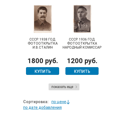
СССР. 1938 ГОД.
СССР. 1936 ГОД.
ФОТООТКРЫТКА
ФОТООТКРЫТКА
И.В.СТАЛИН
НАРОДНЫЙ КОМИССАР
ОБОРОНЫ СССР,
МАРШАЛ СОВЕТСКОГО
1800 руб.
1200 руб.
СОЮЗА КЛИМЕНТ
ЕФРЕМОВИЧ
ВОРОШИЛОВ
КУПИТЬ
КУПИТЬ
показать еще
Сортировка:
по цене
по дате добавления