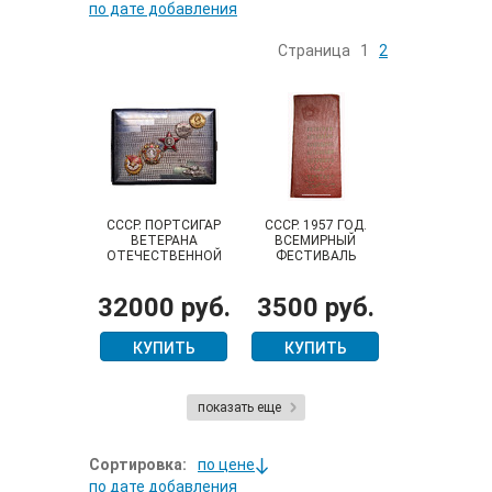
по дате добавления
Страница
1
2
СССР. ПОРТСИГАР
СССР. 1957 ГОД.
ВЕТЕРАНА
ВСЕМИРНЫЙ
ОТЕЧЕСТВЕННОЙ
ФЕСТИВАЛЬ
ВОЙНЫ, ТАНКИСТА
МОЛОДЕЖИ И
СТУДЕНТОВ В
32000 руб.
3500 руб.
МОСКВЕ. БЛОКНОТ
ДЛЯ АВТОГРАФОВ
КУПИТЬ
КУПИТЬ
показать еще
Сортировка:
по цене
по дате добавления