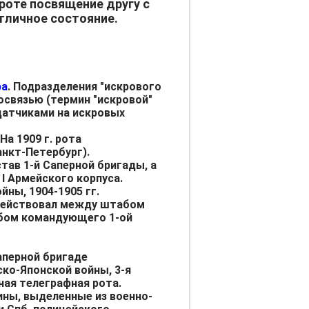
роте посвящение другу с
Отличное состояние.
фа
. Подразделения "искрового
освязью (термин "искровой"
датчиками на искровых
На 1909 г. рота
анкт-Петербург).
тав 1-й Саперной бригады, а
 I Армейского корпуса.
йны, 1904-1905 гг.
действовал между штабом
бом командующего 1-ой
Саперной бригаде
ско-Японской войны, 3-я
ая телеграфная рота.
ны, выделенные из военно-