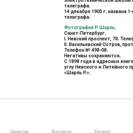
электротехнической школы и
телеграфа.
14 д
екабря
1905 г. н
азвана 1
телеграфа.
Фотография Р. Шарль.
Санкт-Петербург.
I. Невский проспект, 78. Теле
II. Васильевский Остров, про
Телефон № 498-08.
Негативы сохраняются.
С 1898 года в адресных книг
углу Невского и Литейного 
«Шарль Р.».
Гарантия
Контакты
Каталог