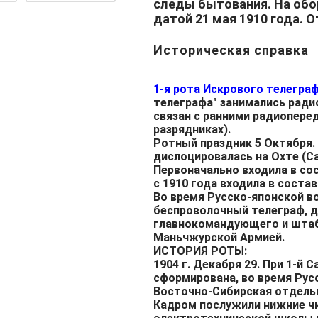
следы бытования. На обо
датой 21 мая 1910 года. 
Историческая справка
1-я рота Искрового телегра
телеграфа" занимались ради
связан с ранними радиопере
разрядниках).
Ротный праздник 5 Октября. 
дислоцировалась на Охте (С
Первоначально входила в сос
с 1910 года входила в состав
Во время Русско-японской во
беспроволочный телеграф, 
главнокомандующего и шта
Маньчжурской Армией.
ИСТОРИЯ РОТЫ:
1904 г. Декабря 29. При 1-й 
сформирована, во время Рус
Восточно-Сибирская отдельн
Кадром послужили нижние чи