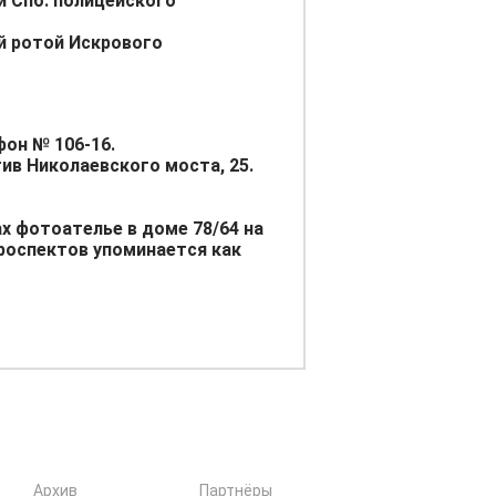
 Спб. полицейского
-й ротой Искрового
фон № 106-16.
тив Николаевского моста, 25.
ах фотоателье в доме 78/64 на
проспектов
упоминается как
Архив
Партнёры