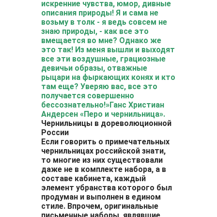
искренние чувства, юмор, дивные
описания природы! Я и сама не
возьму в толк - я ведь совсем не
знаю природы, - как все это
вмещается во мне? Однако же
это так! Из меня вышли и выходят
все эти воздушные, грациозные
девичьи образы, отважные
рыцари на фыркающих конях и кто
там еще? Уверяю вас, все это
получается совершенно
бессознательно!»
Ганс Христиан
Андерсен «Перо и чернильница».
Чернильницы в дореволюционной
России
Если говорить о примечательных
чернильницах российской знати,
то многие из них существовали
даже не в комплекте набора, а в
составе кабинета, каждый
элемент убранства которого был
продуман и выполнен в едином
стиле. Впрочем, оригинальные
письменные наборы, являвшие