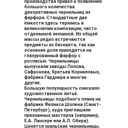
производства привёл к появлению
большого количества
декоративных чернильниц из
фарфора. Стандартные две
ёмкости здесь терялись в
великолепии композиции, часто
отделанной лепниной. Из общей
массы редко встречаются
предметы из бисквита, так как
основная доля приходится на
глазурованный фарфор с
росписью. Чернильницы
выпускали заводы Попова,
Сафронова, братьев Корниловых,
фабрика Гарднера и многие
другие.
Большую популярность снискало
художественное литьё.
Чернильницы подобного плана на
фабрике Феликса Шопена (Санкт-
Петербург), куда приглашали
признанных мастеров (например,
Е.А. Лансере или А.Л. Обера).
Ценятся уральские чернильницы,